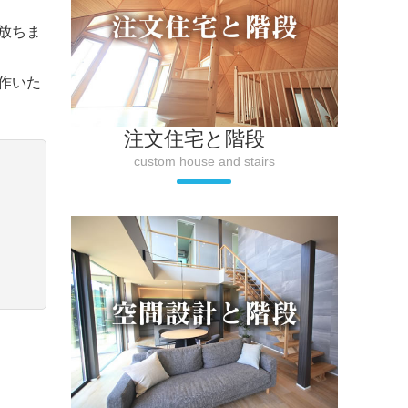
放ちま
作いた
注文住宅と階段
custom house and stairs