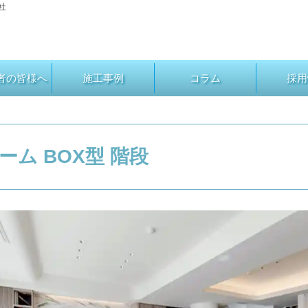
社
者の皆様へ
施工事例
コラム
採用
ーム BOX型 階段